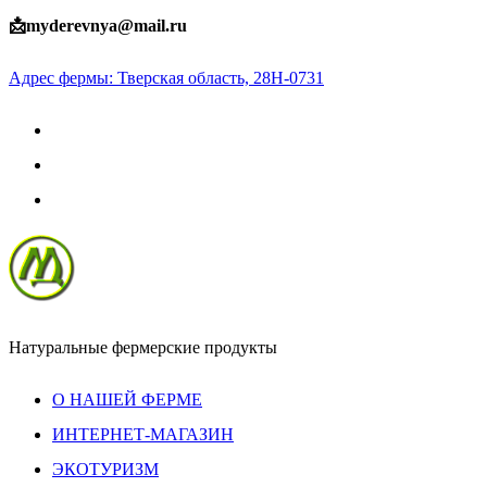
Skip
📩myderevnya@mail.ru
to
Адрес фермы: Тверская область, 28Н-0731
content
Натуральные фермерские продукты
О НАШЕЙ ФЕРМЕ
ИНТЕРНЕТ-МАГАЗИН
ЭКОТУРИЗМ