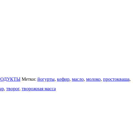
РОДУКТЫ
Метки:
йогурты
,
кефир
,
масло
,
молоко
,
простокваша
,
ыр
,
творог
,
творожная масса