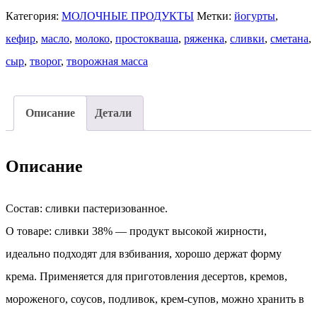
Категория:
МОЛОЧНЫЕ ПРОДУКТЫ
Метки:
йогурты
,
пастеризованные
кефир
,
масло
,
молоко
,
простокваша
,
ряженка
,
сливки
,
сметана
,
38%
сыр
,
творог
,
творожная масса
1
л
Описание
Детали
Описание
Состав: сливки пастеризованное.
О товаре: сливки 38% — продукт высокой жирности,
идеально подходят для взбивания, хорошо держат форму
крема. Применяется для приготовления десертов, кремов,
мороженого, соусов, подливок, крем-супов, можно хранить в