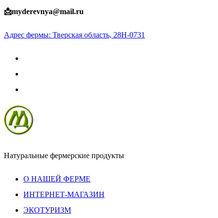
Skip
📩myderevnya@mail.ru
to
Адрес фермы: Тверская область, 28Н-0731
content
Натуральные фермерские продукты
О НАШЕЙ ФЕРМЕ
ИНТЕРНЕТ-МАГАЗИН
ЭКОТУРИЗМ