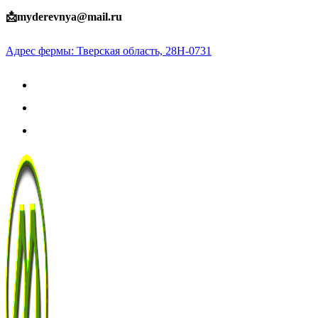
Skip
📩myderevnya@mail.ru
to
Адрес фермы: Тверская область, 28Н-0731
content